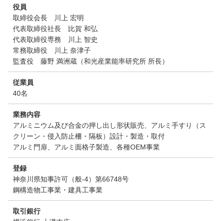
役員
取締役会長 川上 宏明
代表取締役社長 比賀 和弘
代表取締役専務 川上 智史
常務取締役 川上 奈津子
監査役 藤野 満洲蔵（和光産業能率研究所 所長）
従業員
40名
業務内容
アルミニウム及び合金の押し出し形状販売、アルミ手すり（ス
クリーン・侵入防止柵・隔板）設計・製造・取付
アルミ門扉、アルミ面格子製造、各種OEM事業
登録
神奈川県知事許可（般-4）第66748号
鋼構造物工事業・建具工事業
取引銀行